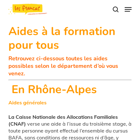
Skip
Panneau de gestion des cookies
Menu
to
search
main
content
Aides à la formation
pour tous
Retrouvez ci-dessous toutes les aides
possibles selon le département d’où vous
venez.
En Rhône-Alpes
Aides générales
La Caisse Nationale des Allocations Familiales
(CNAF)
verse une aide à l’issue du troisième stage, à
toute personne ayant effectué l’ensemble du cursus
BAFA, sans conditions de ressources ni d’âge, y