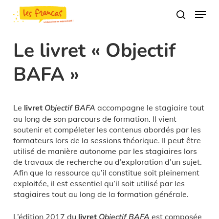
Skip
Panneau de gestion des cookies
Menu
to
search
main
content
Le livret « Objectif
BAFA »
Le
livret
Objectif BAFA
accompagne le stagiaire tout
au long de son parcours de formation. Il vient
soutenir et compéleter les contenus abordés par les
formateurs lors de la sessions théorique. Il peut être
utilisé de manière autonome par les stagiaires lors
de travaux de recherche ou d’exploration d’un sujet.
Afin que la ressource qu’il constitue soit pleinement
exploitée, il est essentiel qu’il soit utilisé par les
stagiaires tout au long de la formation générale.
L’édition 2017 du
livret
Objectif BAFA
est composée