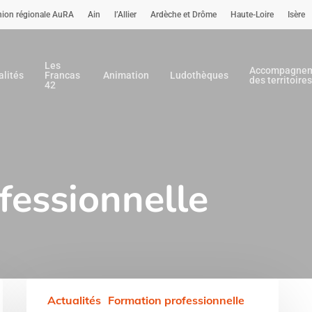
nion régionale AuRA
Ain
l’Allier
Ardèche et Drôme
Haute-Loire
Isère
Les
Accompagne
alités
Francas
Animation
Ludothèques
des territoires
42
fessionnelle
our fermer.
DEJEPS
Actualités
Formation professionnelle
Animation