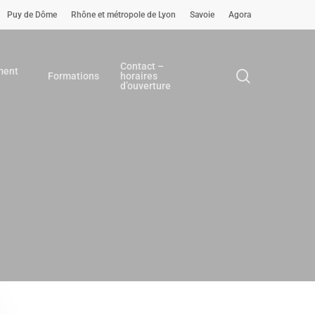
Puy de Dôme
Rhône et métropole de Lyon
Savoie
Agora
Contact –
ment
search
Formations
horaires
d’ouverture