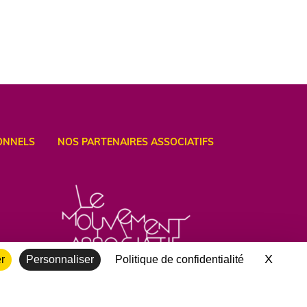
ONNELS
NOS PARTENAIRES ASSOCIATIFS
X
Masqu
er
Personnaliser
Politique de confidentialité