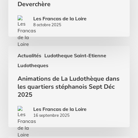
Deverchère
local
de
Deverchère
Les Francas de la Loire
8 octobre 2025
Animations
Actualités
Ludotheque Saint-Etienne
de
La
Ludotheques
Ludothèque
dans
Animations de La Ludothèque dans
les
les quartiers stéphanois Sept Déc
quartiers
2025
stéphanois
Sept
Les Francas de la Loire
Déc
16 septembre 2025
2025