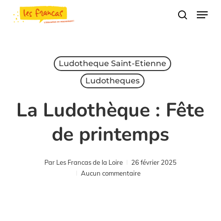
Skip
Panneau de gestion des cookies
Menu
to
search
main
content
Ludotheque Saint-Etienne
Ludotheques
La Ludothèque : Fête
de printemps
Par
Les Francas de la Loire
26 février 2025
Aucun commentaire