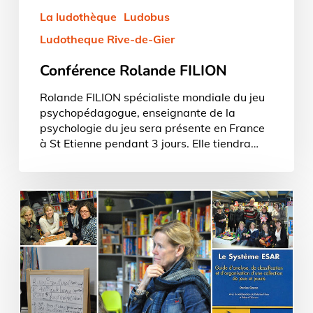
La ludothèque
Ludobus
Ludotheque Rive-de-Gier
Conférence Rolande FILION
Rolande FILION spécialiste mondiale du jeu
psychopédagogue, enseignante de la
psychologie du jeu sera présente en France
à St Etienne pendant 3 jours. Elle tiendra…
La
spécialiste
mondiale
du
jeu
à
La
Ludothèque