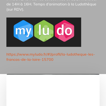
de 14H à 16H. Temps d’animation à la Ludothèque
(sur RDV).
https://www.myludo.fr/#!/profil/la-ludotheque-les-
francas-de-la-loire-15700
Conférence
Rolande
FILION