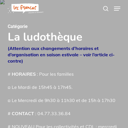
Skip
Panneau de gestion des cookies
Menu
to
search
main
content
Catégorie
La ludothèque
(Attention aux changements d’horaires et
d’organisation en saison estivale – voir l’article ci-
contre)
#
HORAIRES
: Pour les familles
¤ Le Mardi de 15h45 à 17h45.
¤ Le Mercredi de 9h30 à 11h30 et de 15h à 17h30
#
CONTACT
: 04.77.33.36.84
# NOUVEAU Pour les collectivités et CDL : mercredi